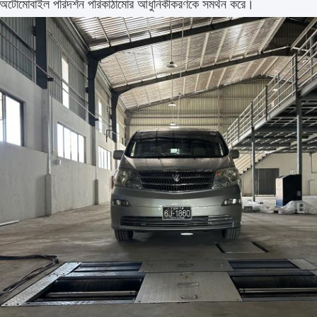
র অটোমোবাইল পরিদর্শন পরিকাঠামোর আধুনিকীকরণকে সমর্থন করে।