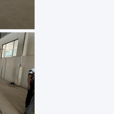
sales
7:47 AM
Good day, what product are you looking 
for?