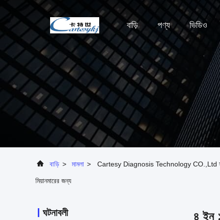
বাড়ি
পণ্য
ভিডিও
বাড়ি
>
মামলা
>
Cartesy Diagnosis Technology CO.,Ltd সর্বশেষ কোম্
মিয়ানমারের জন্য
ঘটনাবলী
৪ ইন ১