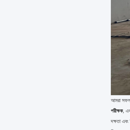
আমরা সফলভ
পরীক্ষক
, এ
দক্ষতা এবং 