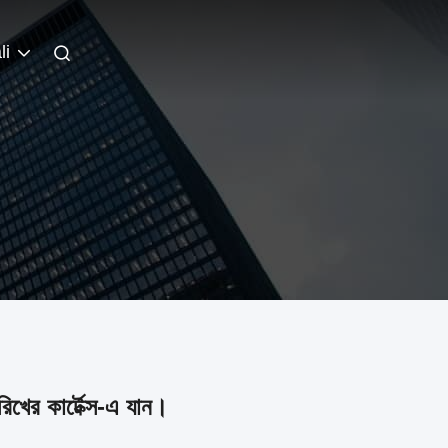
li
িখের কার্টেক্স-এ যান।