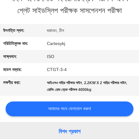
কারখানা
প্লেট সাইডস্লিপ পরীক্ষক সাসপেনশন পরীক্ষা
ভ্রমণ
উৎপত্তি স্থল:
গুয়াংডং, চীন
মান
পরিচিতিমুলক নাম:
Cartesykj
নিয়ন্ত্রণ
সাক্ষ্যদান:
ISO
মডেল নম্বার:
CTGT-3-4
আমাদের
লক্ষণীয় করা:
,
,
আইএসও গাড়ির পরীক্ষার লাইন
2.2KW X 2 গাড়ির পরীক্ষার লাইন
সাথে
রোলিং রোড ব্রেক পরীক্ষক 4000kg
যোগাযোগ
আমাদের সাথে যোগাযোগ করুন!
করুন
বিশদ প্রকাশ