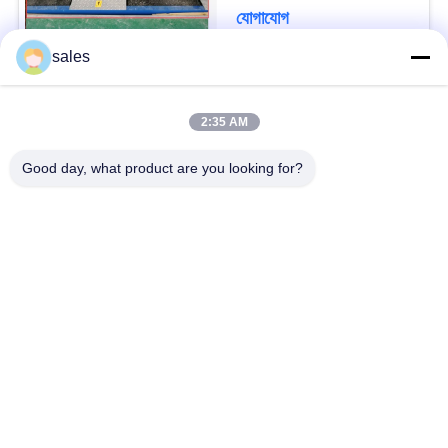
সাসপেনশন পরীক্ষা
যোগাযোগ
LOAD
sales
সব
সাইটম্যাপ
2:35 AM
Good day, what product are you looking for?
যানবাহন পরীক্ষা লাইন কম্বো
ব্রেক পরীক্ষক
গোপনীয়তা
নীতি
এক্সেল হুইল লোড টেস্টার
পার্শ্ব স্লিপ পরীক্ষক
স্পিডোমিটার পরীক্ষক
বিনামূল্যে রোলার
মোবাইল যানবাহন নিরাপত্তা
সাসপেনশন পরীক্ষক
পরীক্ষা লাইন