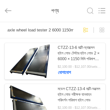
2026
Cartesy
Diagnosis
পণ্য
Technology
CO.,Ltd.
All
Rights
Reserved.
বাড়ি
axle wheel load tester 2 6000 1150mm
পণ্য
CTZZ-13-6 মাল্টি-অ্যাক্সেল
হুইল লোড টেস্টার হুইল লোড 2 ×
ভিডিও
6000 × 1150 মিমি পরিমাপ
করুন
$2,100.00 - $12,107.00/sets MOQ:১টি ইউনিট
আমাদের
যোগাযোগ
সম্পর্কে
মডেল CTZZ-13-4 মাল্টি-অক্সেল
হুইল লোড পরীক্ষক যানবাহন
কারখানা
পরিদর্শন পরিমাপ হুইল লোড
ভ্রমণ
$2,100.00 - $12,107.00/sets MOQ:১টি ইউনিট