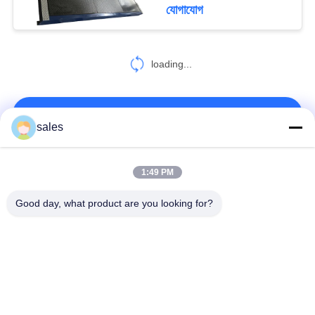
যোগাযোগ
মান
নিয়ন্ত্রণ
loading...
আমাদের
আমাদের সাথে যোগাযোগ করুন!
সাথে
sales
যোগাযোগ
করুন
সব
1:49 PM
Good day, what product are you looking for?
খবর
যানবাহন পরীক্ষা লাইন কম্বো
ব্রেক পরীক্ষক
সব
এক্সেল হুইল লোড টেস্টার
পার্শ্ব স্লিপ পরীক্ষক
ক্ষেত্রেই
স্পিডোমিটার পরীক্ষক
বিনামূল্যে রোলার