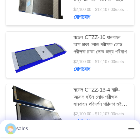
BLOG
$2,100.00 - $12,107.00/sets MOQ:১টি ইউনিট
যোগাযোগ
উদ্ধৃতির
জন্য
মডেল CTZZ-10 যানবাহন
অক্ষ চাকা লোড পরীক্ষক লোড
আবেদন
পরীক্ষক চাকা লোড জন্য পরিমাপ
$2,100.00 - $12,107.00/sets MOQ:১টি ইউনিট
DOWN
যোগাযোগ
LOAD
মডেল CTZZ-13-4 মাল্টি-
সাইটম্যাপ
অক্সেল হুইল লোড পরীক্ষক
যানবাহন পরিদর্শন পরিমাপ হুইল
লোড
$2,100.00 - $12,107.00/sets MOQ:১টি ইউনিট
গোপনীয়তা
যোগাযোগ
নীতি
sales