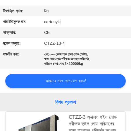
মান
উৎপত্তি স্থল:
চীন
নিয়ন্ত্রণ
পরিচিতিমুলক নাম:
cartesykj
সাক্ষ্যদান:
CE
আমাদের
মডেল নম্বার:
CTZZ-13-4
সাথে
লক্ষণীয় করা:
,
৩×১০০০ কেজি অক্ষ চাকা লোড টেস্টার
,
যোগাযোগ
অক্ষ চাকা লোড পরীক্ষক যানবাহন পরিদর্শন
পরিমাপ চাকা লোড 3×10000kg
করুন
আমাদের সাথে যোগাযোগ করুন!
খবর
বিশদ প্রকাশ
সব
ক্ষেত্রেই
CTZZ-3 অ্যাক্সল হুইল লোড
পরীক্ষক হুইল লোড পরিমাপের
জন্য যানবাহন পরিদর্শন সরঞ্জাম